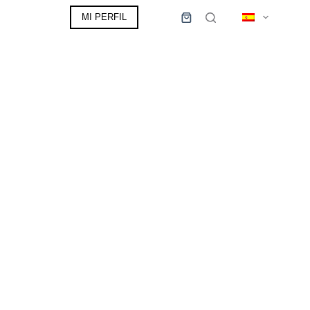
MI PERFIL
0,00
€
Carro
de
compra