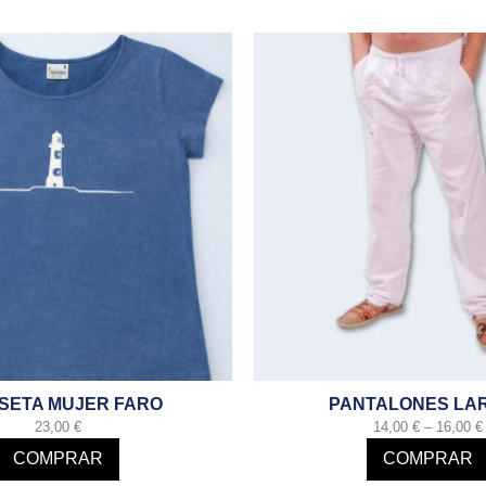
SETA MUJER FARO
PANTALONES LA
23,00
€
14,00
€
–
16,00
€
COMPRAR
COMPRAR