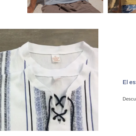
El es
Descub