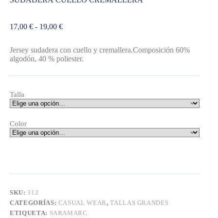
Rango
17,00
€
-
19,00
€
de
precios:
Jersey sudadera con cuello y cremallera.Composición 60%
desde
algodón, 40 % poliester.
17,00 €
hasta
19,00 €
Talla
Color
SKU:
312
CATEGORÍAS:
CASUAL WEAR
,
TALLAS GRANDES
ETIQUETA:
SARAMARC