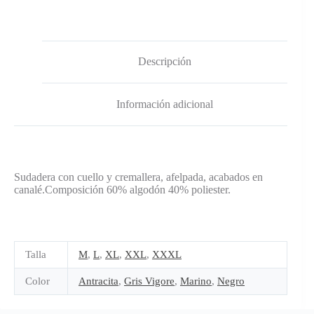
Descripción
Información adicional
Sudadera con cuello y cremallera, afelpada, acabados en
canalé.Composición 60% algodón 40% poliester.
Talla
M
,
L
,
XL
,
XXL
,
XXXL
Color
Antracita
,
Gris Vigore
,
Marino
,
Negro