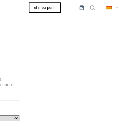
el meu perfil
0,00
€
Cistella
de
la
compra
a
 curta.