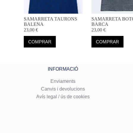
SAMARRETA TAURONS
SAMARRETA BOT
BALENA
BARCA
23,00
€
23,00
€
Aquest
Aquest
COMPRAR
COMPRAR
producte
producte
té
té
diverses
diverses
variants.
variants.
Les
Les
INFORMACIÓ
opcions
opcions
es
es
poden
poden
Enviaments
triar
triar
Canvis i devolucions
a
a
Avís legal / ús de cookies
la
la
pàgina
pàgina
del
del
producte
producte