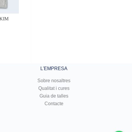
KIM
erval
us:
00 €
00 €
L'EMPRESA
Sobre nosaltres
Qualitat i cures
Guia de talles
Contacte