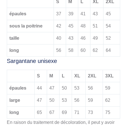
S
M
L
XL
2XL
épaules
37
39
41
43
45
sous la poitrine
42
45
48
51
54
taille
40
43
46
49
52
long
56
58
60
62
64
Sargantane unisexe
S
M
L
XL
2XL
3XL
épaules
44
47
50
53
56
59
large
47
50
53
56
59
62
long
65
67
69
71
73
75
En raison du traitement de décoloration, il peut y avoir