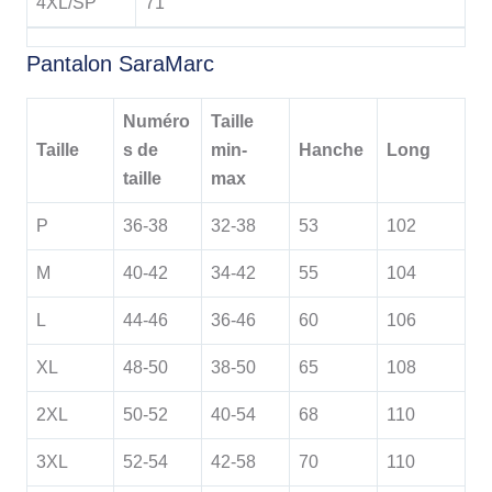
4XL/SP
71
Pantalon SaraMarc
Numéro
Taille
Taille
s
de
min-
Hanche
Long
taille
max
P
36-38
32-38
53
102
M
40-42
34-42
55
104
L
44-46
36-46
60
106
XL
48-50
38-50
65
108
2XL
50-52
40-54
68
110
3XL
52-54
42-58
70
110