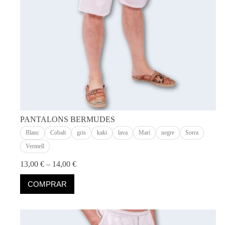
del
producte
PANTALONS BERMUDES
Blanc
Cobalt
gris
kaki
lava
Marí
negre
Sorra
Vermell
Interval
13,00
€
–
14,00
€
de
Aquest
preus:
COMPRAR
producte
13,00 €
té
a
diverses
14,00 €
variants.
Les