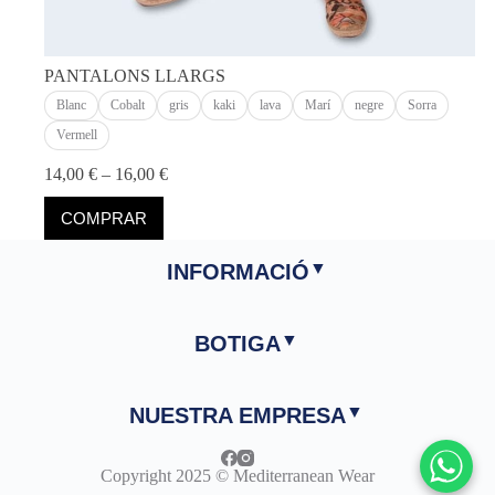
PANTALONS LLARGS
Blanc
Cobalt
gris
kaki
lava
Marí
negre
Sorra
Vermell
Interval
14,00
€
–
16,00
€
de
Aquest
preus:
COMPRAR
producte
14,00 €
té
a
diverses
INFORMACIÓ
16,00 €
variants.
Les
opcions
BOTIGA
es
poden
triar
a
NUESTRA EMPRESA
la
pàgina
del
Copyright 2025 © Mediterranean Wear
producte