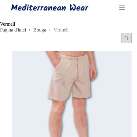
Omet
al
contingut
Vermell
Pàgina d'inici
Botiga
Vermell