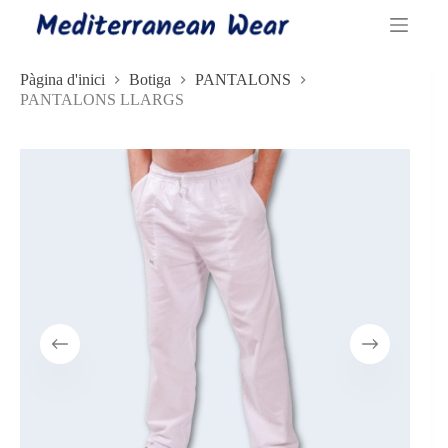
Omet
al
contingut
Pàgina d'inici
Botiga
PANTALONS
PANTALONS LLARGS