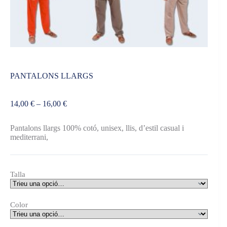
PANTALONS LLARGS
Interval
14,00
€
–
16,00
€
de
preus:
Pantalons llargs 100% cotó, unisex, llis, d’estil casual i
14,00 €
mediterrani,
a
16,00 €
Talla
Color