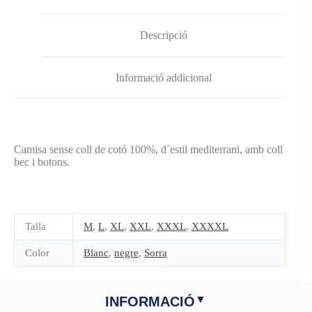
Descripció
Informació addicional
Camisa sense coll de cotó 100%, d´estil mediterrani, amb coll
bec i botons.
Talla
M
,
L
,
XL
,
XXL
,
XXXL
,
XXXXL
Color
Blanc
,
negre
,
Sorra
INFORMACIÓ