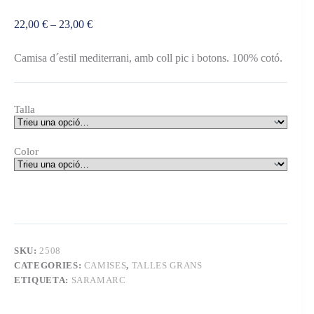
Interval
22,00
€
–
23,00
€
de
preus:
Camisa d´estil mediterrani, amb coll pic i botons. 100% cotó.
22,00 €
a
23,00 €
Talla
Color
SKU:
2508
CATEGORIES:
CAMISES
,
TALLES GRANS
ETIQUETA:
SARAMARC