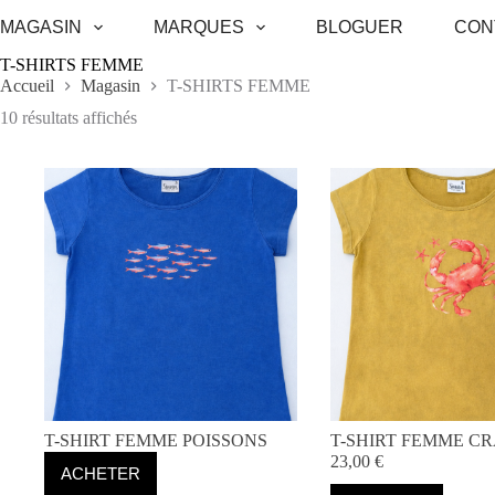
Passer
MAGASIN
MARQUES
BLOGUER
CON
au
contenu
T-SHIRTS FEMME
Accueil
Magasin
T-SHIRTS FEMME
Trié
10 résultats affichés
du
plus
récent
au
plus
ancien
T-SHIRT FEMME POISSONS
T-SHIRT FEMME C
23,00
€
ACHETER
Ce