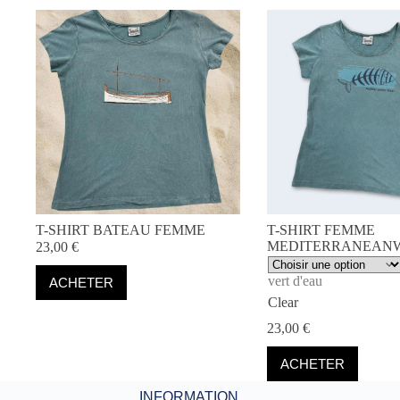
peuvent
peuvent
être
être
choisies
choisies
sur
sur
la
la
page
page
du
du
produit
produit
T-SHIRT BATEAU FEMME
T-SHIRT FEMME
MEDITERRANEAN
23,00
€
Ce
vert d'eau
ACHETER
produit
Clear
a
plusieurs
23,00
€
variations.
Les
Ce
ACHETER
options
produit
peuvent
a
INFORMATION