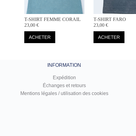
T-SHIRT FEMME CORAIL
T-SHIRT FARO
23,00
€
23,00
€
Ce
Ce
ACHETER
ACHETER
produit
produit
a
a
plusieurs
plusieurs
variations.
variations.
Les
Les
INFORMATION
options
options
peuvent
peuvent
être
être
Expédition
choisies
choisies
Échanges et retours
sur
sur
Mentions légales / utilisation des cookies
la
la
page
page
du
du
produit
produit