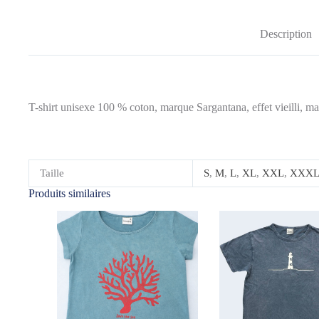
Description
T-shirt unisexe 100 % coton, marque Sargantana, effet vieilli, m
Taille
S
,
M
,
L
,
XL
,
XXL
,
XXX
Produits similaires