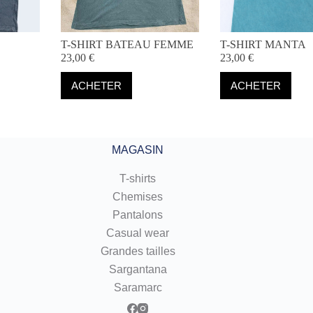
T-SHIRT BATEAU FEMME
T-SHIRT MANTA
23,00
€
23,00
€
Ce
Ce
ACHETER
ACHETER
produit
produit
a
a
plusieurs
plusieurs
variations.
variations.
Les
Les
MAGASIN
options
options
peuvent
peuvent
être
être
T-shirts
choisies
choisies
Chemises
sur
sur
Pantalons
la
la
page
page
Casual wear
du
du
Grandes tailles
produit
produit
Sargantana
Saramarc