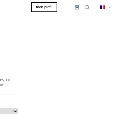
mon profil
0,00
€
Panier
d’achat
es, col
um.